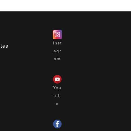
Inst
ntes
agr
am
You
tub
e