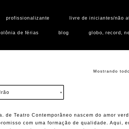
profissionalizante
livre de iniciantes/não a
colônia de férias
blog
globo, record, ne
Mostrando todo
a. de Teatro Contemporâneo nascem do amor verd
promisso com uma formação de qualidade. Aqui, e