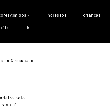
tores/timidos
ingressos
crianças
tflix
drt
s os 3 resultados
adeiro pelo
nsinar é