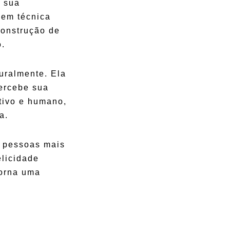
, sua
 em técnica
construção de
o.
uralmente. Ela
ercebe sua
ativo e humano,
a.
a pessoas mais
elicidade
torna uma