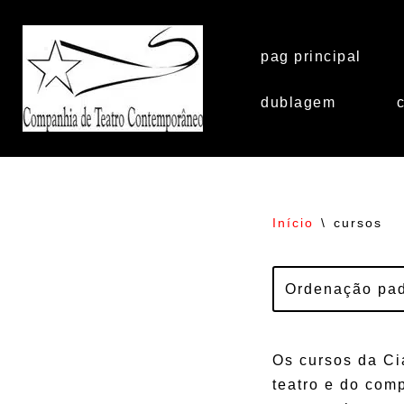
Pular
pag principal
para
o
dublagem
conteúdo
Início
\
cursos
Os cursos da Ci
teatro e do com