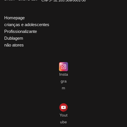
CNPJ- 32.185.589/0001-36
Homepage
crianças e adolescentes
Profissionalizante
Dublagem
não atores
Insta
gra
m
Yout
ube