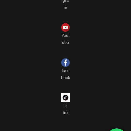
gra
m
Yout
ube
face
book
tik
tok