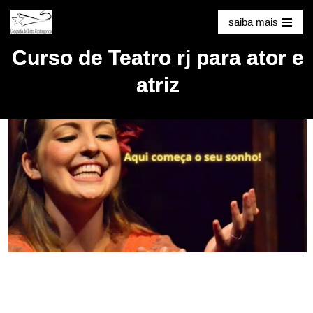
saiba mais
Pular
Curso de Teatro rj para ator e
para
o
atriz
conteúdo