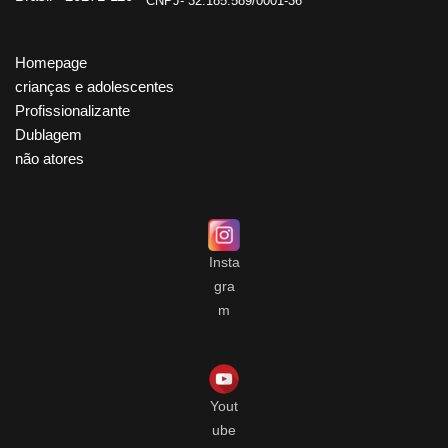
CNPJ- 32.185.589/0001-36
Homepage
crianças e adolescentes
Profissionalizante
Dublagem
não atores
Insta
gra
m
Yout
ube